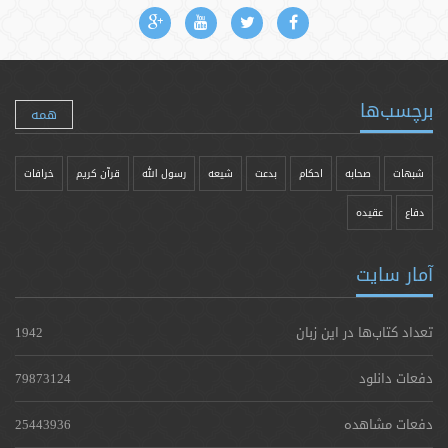
برچسب‌ها
همه
شبهات
صحابه
احکام
بدعت
شیعه
رسول الله
قرآن کریم
خرافات
دفاع
عقیده
آمار سایت
تعداد کتاب‌ها در این زبان
1942
دفعات دانلود
79873124
دفعات مشاهده
25443936