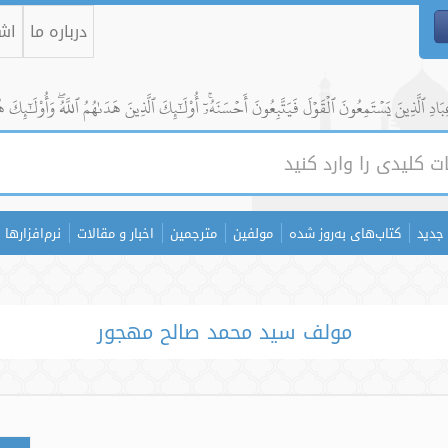
درباره ما
اشت
ادِ ٱلَّذِينَ يَسۡتَمِعُونَ ٱلۡقَوۡلَ فَيَتَّبِعُونَ أَحۡسَنَهُۥٓۚ أُوْلَٰٓئِكَ ٱلَّذِينَ هَدَىٰهُمُ ٱللَّهُۖ وَأُوْلَٰٓئِكَ ه
جدید
کتاب‌های به‌روز شده
مولفین
مترجمین
اخبار و مقالات
نرم‌افزارها
مولف سید محمد صالح مهجور