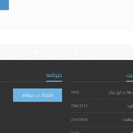
یت
خبرنامه
‌ها در این زبان
1942
اشتراک در خبرنامه
لود
79813713
اهده
25443936