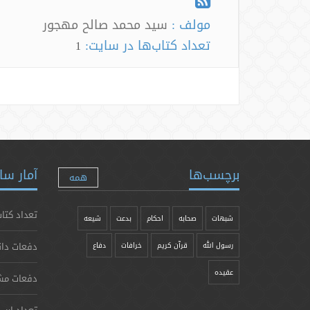
مولف :
سید محمد صالح مهجور
تعداد کتاب‌ها در سایت:
1
برچسب‌ها
آمار سا
همه
تعداد کتاب
شبهات
صحابه
احکام
بدعت
شیعه
دفعات دان
رسول الله
قرآن کریم
خرافات
دفاع
عقیده
دفعات مش