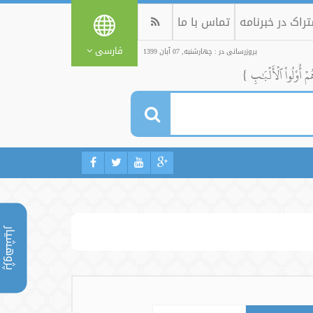
راک در خبرنامه
تماس با ما
فارسی
بروزرسانی در : چهارشنبه, 07 آبان 1399
ُمۡ أُوْلُواْ ٱلۡأَلۡبَٰبِ }
پژوهشیار