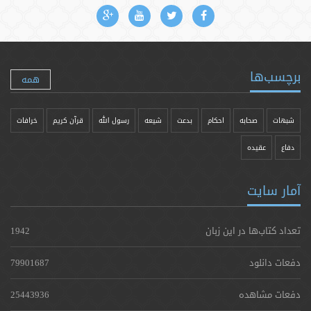
برچسب‌ها
همه
شبهات
صحابه
احکام
بدعت
شیعه
رسول الله
قرآن کریم
خرافات
دفاع
عقیده
آمار سایت
تعداد کتاب‌ها در این زبان
1942
دفعات دانلود
79901687
دفعات مشاهده
25443936