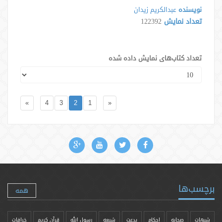
نویسنده
عبدالکریم زیدان
تعداد نمایش
122392
تعداد کتاب‌های نمایش داده شده
»
4
3
2
1
«
برچسب‌ها
همه
شبهات
صحابه
احکام
بدعت
شیعه
رسول الله
قرآن کریم
خرافات