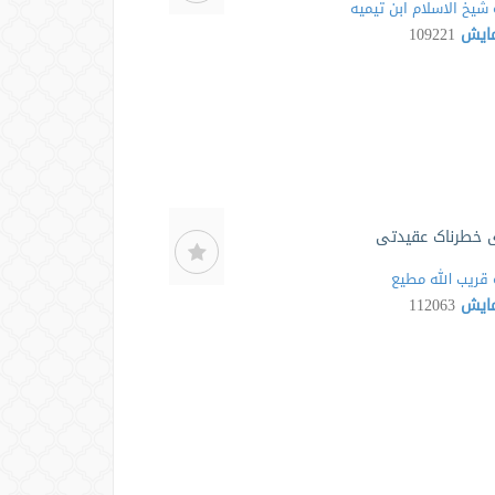
شیخ الاسلام ابن تیمیه
مایش
109221
 خطرناک عقیدتی
قریب الله مطیع
مایش
112063