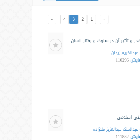
»
4
3
2
1
«
در و تأثیر آن در سلوک و رفتار انسان
عبدالکریم زیدان
مایش
110296
ینی اسلامی
عبدالملک عبدالعزیز ملازاده
مایش
111882