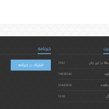
یت
خبرنامه
‌ها در این زبان
1942
اشتراک در خبرنامه
لود
79838546
اهده
25443936
ال
1138