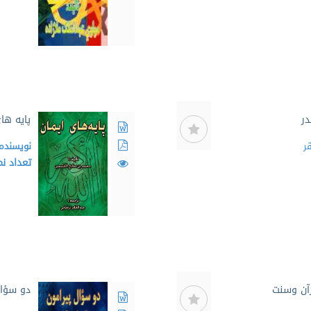
در
پایه ها
ر
نویسنده
تعداد ن
رآن وسنت
دو سؤال