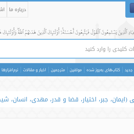
درباره ما
اشت
ادِ ٱلَّذِينَ يَسۡتَمِعُونَ ٱلۡقَوۡلَ فَيَتَّبِعُونَ أَحۡسَنَهُۥٓۚ أُوْلَٰٓئِكَ ٱلَّذِينَ هَدَىٰهُمُ ٱللَّهُۖ وَأُوْلَٰٓئِكَ ه
جدید
کتاب‌های به‌روز شده
مولفین
مترجمین
اخبار و مقالات
نرم‌افزارها
(ایمان، جبر، اختیار، قضا و قدر، مهدی، انسان، شیط