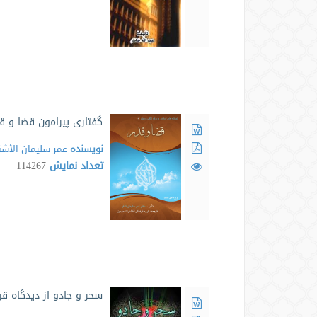
گفتاری پیرامون قضا و ق
نویسنده
عمر سلیمان الأشق
تعداد نمایش
114267
سحر و جادو از دیدگاه ق