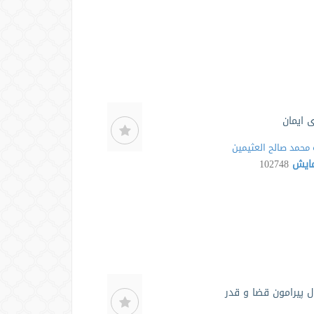
ی ایمان
محمد صالح العثیمین
مایش
102748
 پیرامون قضا و قدر