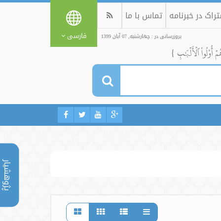
راک در خبرنامه
تماس با ما
فارسی
بروزرسانی در : چهارشنبه, 07 آبان 1399
ُمۡ أُوْلُواْ ٱلۡأَلۡبَٰبِ }
پژوهشیار