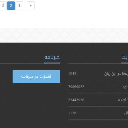
3
2
1
«
یت
خبرنامه
‌ها در این زبان
1942
اشتراک در خبرنامه
لود
79869022
اهده
25443936
ال
1138