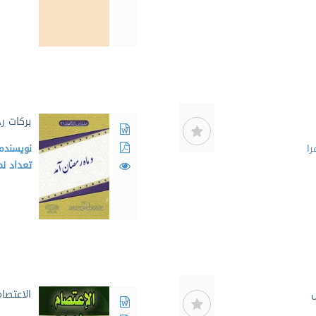
برکات ر
را
نویسنده
تعداد ن
ل
الاعتصا