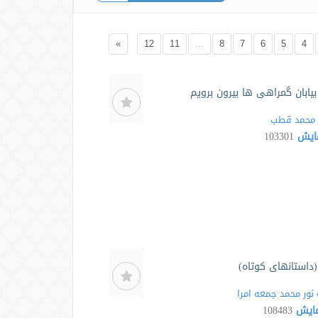
»
12
11
...
8
7
6
5
4
ز بیابان گمراهی ها بیرون برویم
محمد قطب
مایش
103301
داستانهای کوتاه)
نور محمد جمعه امرا
مایش
108483