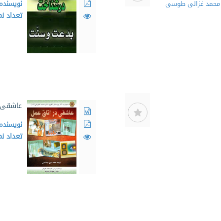
ن محمد غزالی طوسی
نویسنده
تعداد ن
عاشقی د
نویسنده
تعداد ن