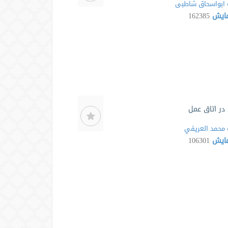
ابواسحاق شاطبی
مایش
162385
ر اتاق عمل
محمد العريفي
مایش
106301