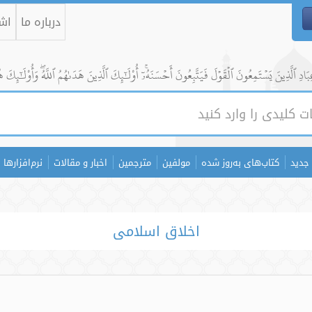
درباره ما
اشت
ادِ ٱلَّذِينَ يَسۡتَمِعُونَ ٱلۡقَوۡلَ فَيَتَّبِعُونَ أَحۡسَنَهُۥٓۚ أُوْلَٰٓئِكَ ٱلَّذِينَ هَدَىٰهُمُ ٱللَّهُۖ وَأُوْلَٰٓئِكَ ه
جدید
کتاب‌های به‌روز شده
مولفین
مترجمین
اخبار و مقالات
نرم‌افزارها
اخلاق اسلامی