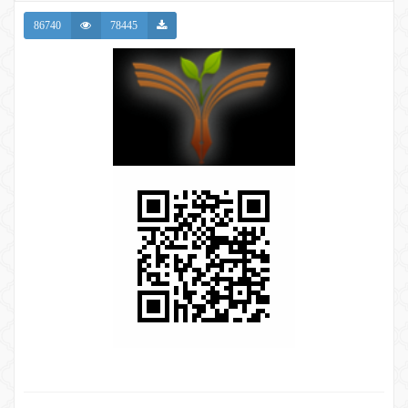
86740
78445