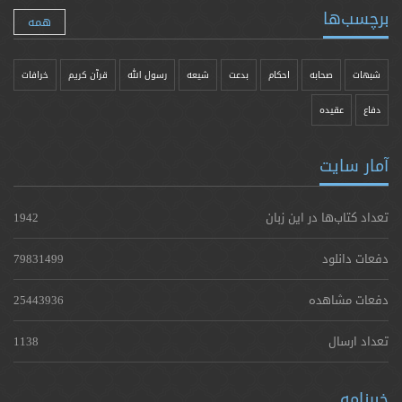
برچسب‌ها
همه
شبهات
صحابه
احکام
بدعت
شیعه
رسول الله
قرآن کریم
خرافات
دفاع
عقیده
آمار سایت
تعداد کتاب‌ها در این زبان
1942
دفعات دانلود
79831499
دفعات مشاهده
25443936
تعداد ارسال
1138
خبرنامه