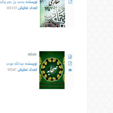
نویسنده
محمد بن عمر واق
تعداد نمایش
101133
صحابه
نویسنده
عبدالله موحد
تعداد نمایش
93547