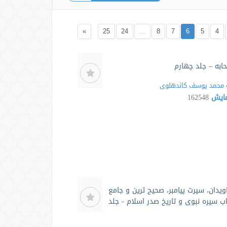
»
25
24
...
8
7
6
5
4
ابه – جلد چهارم
محمد یوسف کاندهلوی
مایش
162548
ویدان، سیرت پیامبر، صحیح ترین و جامع
اب سیره نبوی و تاریخ صدر اسلام - جلد