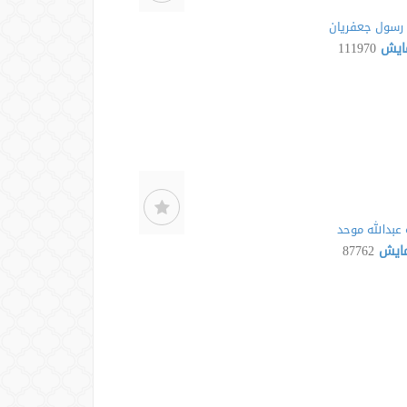
رسول جعفریان
مایش
111970
عبدالله موحد
مایش
87762