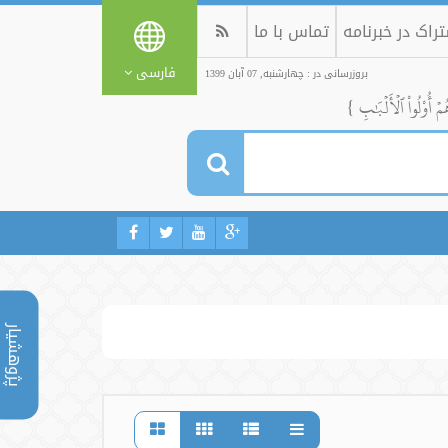
راک در خبرنامه
تماس با ما
فارسی
بروزرسانی در : چهارشنبه, 07 آبان 1399
ُمۡ أُوْلُواْ ٱلۡأَلۡبَٰبِ }
پژوهشیار