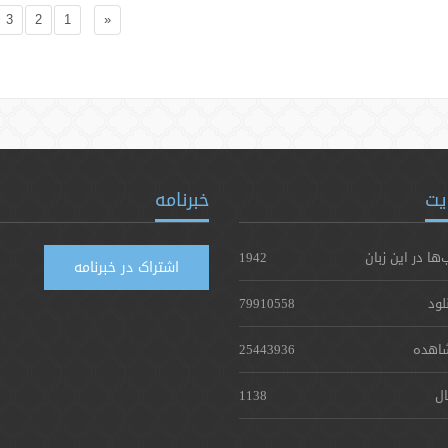
3
2
1
«
یت
خبرنامه
‌ها در این زبان
1942
اشتراک در خبرنامه
لود
79910558
اهده
25443936
ال
1138