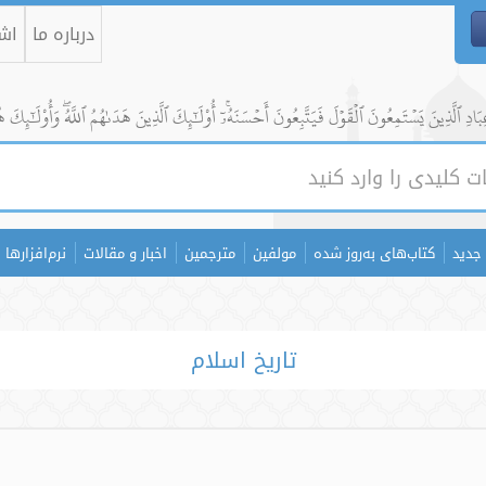
درباره ما
اشت
ادِ ٱلَّذِينَ يَسۡتَمِعُونَ ٱلۡقَوۡلَ فَيَتَّبِعُونَ أَحۡسَنَهُۥٓۚ أُوْلَٰٓئِكَ ٱلَّذِينَ هَدَىٰهُمُ ٱللَّهُۖ وَأُوْلَٰٓئِكَ ه
جدید
کتاب‌های به‌روز شده
مولفین
مترجمین
اخبار و مقالات
نرم‌افزارها
تاریخ اسلام