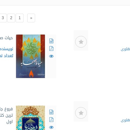
3
2
1
«
حیات صح
هلوی
نویسنده
تعداد ن
فروغ جا
ترین کت
هلوی
اول