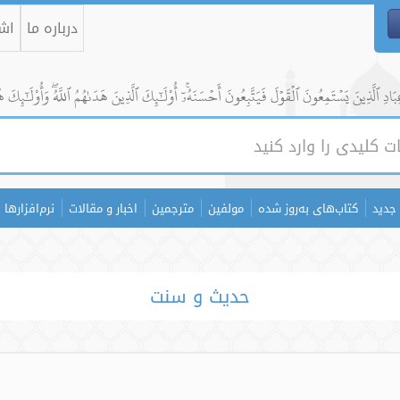
درباره ما
اشت
ادِ ٱلَّذِينَ يَسۡتَمِعُونَ ٱلۡقَوۡلَ فَيَتَّبِعُونَ أَحۡسَنَهُۥٓۚ أُوْلَٰٓئِكَ ٱلَّذِينَ هَدَىٰهُمُ ٱللَّهُۖ وَأُوْلَٰٓئِكَ ه
جدید
کتاب‌های به‌روز شده
مولفین
مترجمین
اخبار و مقالات
نرم‌افزارها
حدیث و سنت