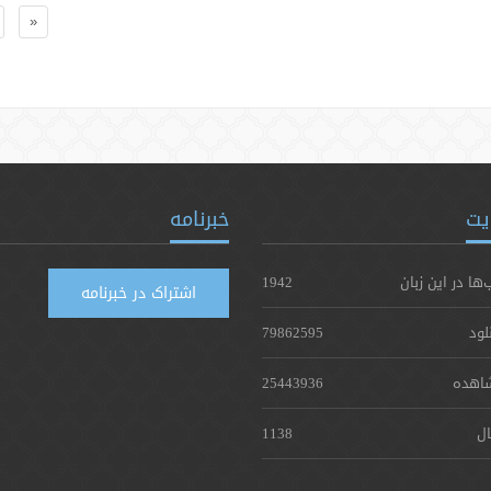
«
یت
خبرنامه
‌ها در این زبان
1942
اشتراک در خبرنامه
لود
79862595
اهده
25443936
ال
1138