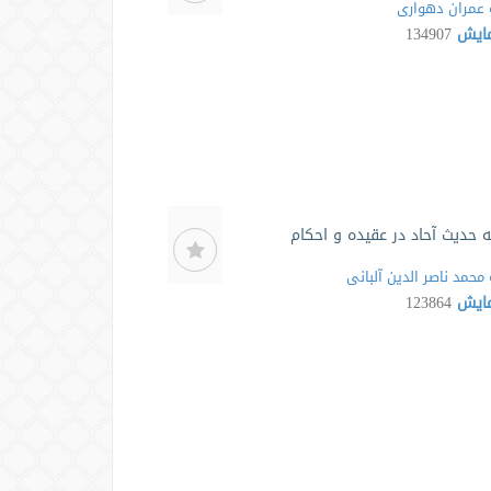
عمران دهواری
مایش
134907
به حدیث آحاد در عقيده و احكام
محمد ناصر الدین آلبانی
مایش
123864