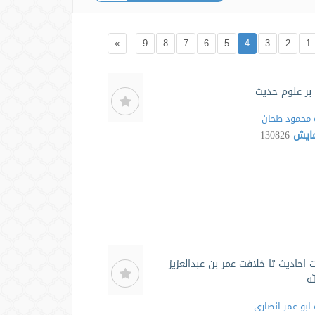
»
9
8
7
6
5
4
3
2
1
بر علوم حدیث
محمود طحان
مایش
130826
احادیث تا خلافت عمر بن عبدالعزیز
ه
ابو عمر انصاری