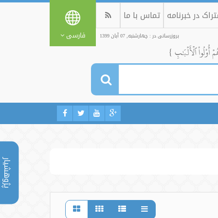
راک در خبرنامه
تماس با ما
فارسی
بروزرسانی در : چهارشنبه, 07 آبان 1399
ُمۡ أُوْلُواْ ٱلۡأَلۡبَٰبِ }
پژوهشیار