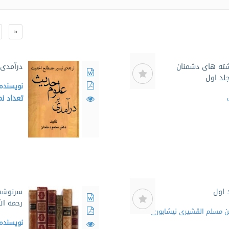
«
شته های دشمنان
درآمدی 
جلد اول
نویسنده
تعداد ن
 اول
سرنوشت 
رحمه الل
بن مسلم القشیری نیشابوری
نویسنده