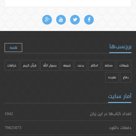
برچسب‌ها
همه
شبهات
صحابه
احکام
بدعت
شیعه
رسول الله
قرآن کریم
خرافات
دفاع
عقیده
آمار سایت
تعداد کتاب‌ها در این زبان
1942
دفعات دانلود
79825075