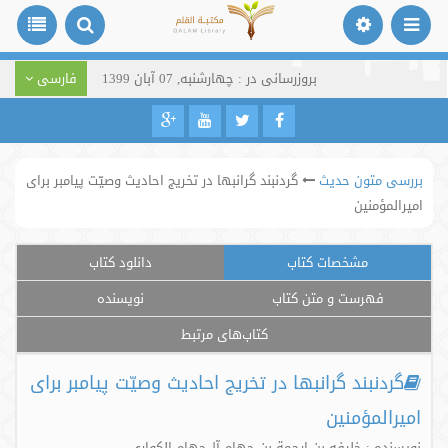
بروزرسانی در : چهارشنبه, 07 آبان 1399
فارسی
بررسی متون حدیث
گردنبند گرانبها در تخریج احادیث وصیّت پیامبر برای
امیرالمؤمنین
مشخصات کتاب
دانلود کتاب
فهرست و متن کتاب
نویسنده
کتاب‌های مرتبط
گردنبند گرانبها در تخریج احادیث وصیّت پیامبر برای
امیرالمؤمنین
نویسنده : خلیفه بن ارحمة بن جهام آل‌جهام الکواری