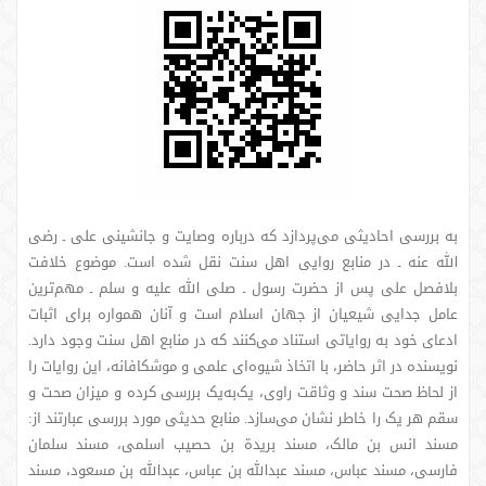
به بررسی احادیثی می‌پردازد که درباره وصایت و جانشینی علی ـ رضی
الله عنه ـ در منابع روایی اهل سنت نقل شده است. موضوع خلافت
بلافصل علی پس از حضرت رسول ـ صلی الله علیه و سلم ـ مهم‌ترین
عامل جدایی شیعیان از جهان اسلام است و آنان همواره برای اثبات
ادعای خود به روایاتی استناد می‌کنند که در منابع اهل سنت وجود دارد.
نویسنده در اثر حاضر، با اتخاذ شیوه‌ای علمی و موشکافانه، این روایات را
از لحاظ صحت سند و وثاقت راوی، یک‌به‌یک بررسی کرده و میزان صحت و
سقم هر یک را خاطر نشان می‌سازد. منابع حدیثی مورد بررسی عبارتند از:
مسند انس بن مالک، مسند بریدة بن حصیب اسلمی، مسند سلمان
فارسی، مسند عباس، مسند عبدالله بن عباس، عبدالله بن مسعود، مسند