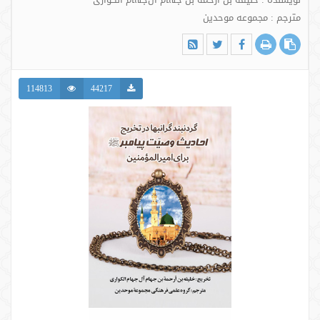
مترجم : مجموعه موحدین
114813
44217