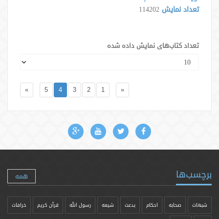
تعداد نمایش
114202
تعداد کتاب‌های نمایش داده شده
»
5
4
3
2
1
«
برچسب‌ها
همه
شبهات
صحابه
احکام
بدعت
شیعه
رسول الله
قرآن کریم
خرافات