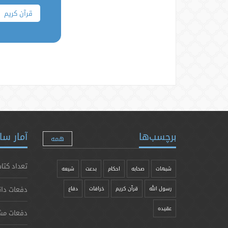
قرآن کریم
برچسب‌ها
آمار سا
همه
تعداد کتاب
شبهات
صحابه
احکام
بدعت
شیعه
دفعات دان
رسول الله
قرآن کریم
خرافات
دفاع
عقیده
دفعات مش