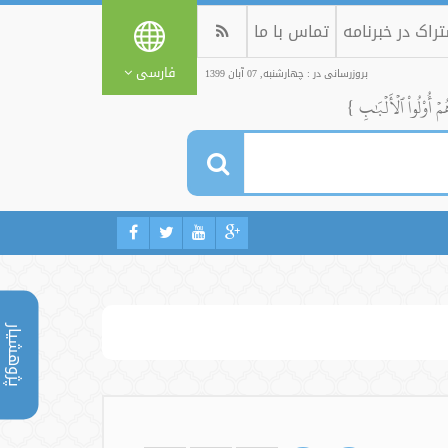
راک در خبرنامه
تماس با ما
فارسی
بروزرسانی در : چهارشنبه, 07 آبان 1399
ُمۡ أُوْلُواْ ٱلۡأَلۡبَٰبِ }
پژوهشیار