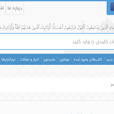
درباره ما
اشت
ادِ ٱلَّذِينَ يَسۡتَمِعُونَ ٱلۡقَوۡلَ فَيَتَّبِعُونَ أَحۡسَنَهُۥٓۚ أُوْلَٰٓئِكَ ٱلَّذِينَ هَدَىٰهُمُ ٱللَّهُۖ وَأُوْلَٰٓئِكَ ه
جدید
کتاب‌های به‌روز شده
مولفین
مترجمین
اخبار و مقالات
نرم‌افزارها
م