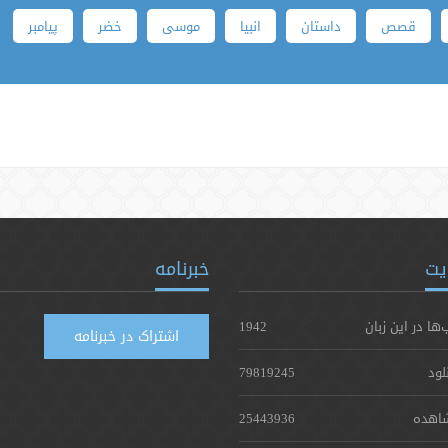
قصص
داستان
انبیا
موسی
خضر
پیامبر
یت
خبرنامه
‌ها در این زبان
1942
اشتراک در خبرنامه
لود
79819245
اهده
25443936