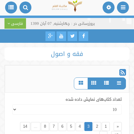
بروزرسانی در : چهارشنبه, 07 آبان 1399
فارسی
فقه و اصول
تعداد کتاب‌های نمایش داده شده
14
...
8
7
6
5
4
3
2
1
«