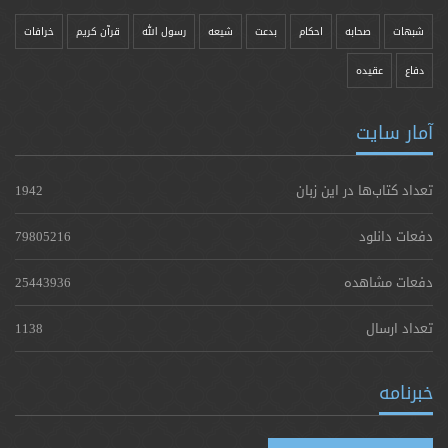
شبهات
صحابه
احکام
بدعت
شیعه
رسول الله
قرآن کریم
خرافات
دفاع
عقیده
آمار سایت
تعداد کتاب‌ها در این زبان
1942
دفعات دانلود
79805216
دفعات مشاهده
25443936
تعداد ارسال
1138
خبرنامه