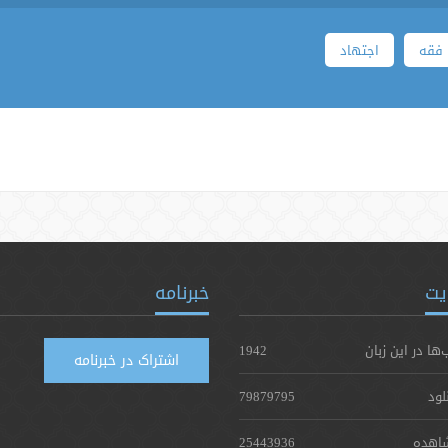
فقه
اجتهاد
یت
خبرنامه
‌ها در این زبان
1942
اشتراک در خبرنامه
لود
79879795
اهده
25443936