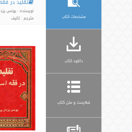
تقلید در فقه
نویسنده : یونس یزد
مشخصات کتاب
مترجم : تالیف
دانلود کتاب
فهرست و متن کتاب