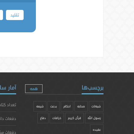
تقلید
برچسب‌ها
آمار سا
همه
تعداد کتاب
شبهات
صحابه
احکام
بدعت
شیعه
دفعات دان
رسول الله
قرآن کریم
خرافات
دفاع
عقیده
دفعات مش