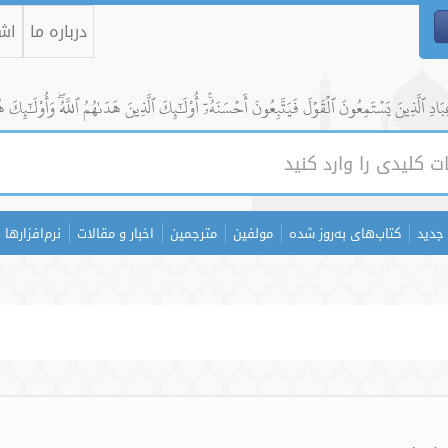
درباره ما
اشت
ادِ ٱلَّذِينَ يَسۡتَمِعُونَ ٱلۡقَوۡلَ فَيَتَّبِعُونَ أَحۡسَنَهُۥٓۚ أُوْلَٰٓئِكَ ٱلَّذِينَ هَدَىٰهُمُ ٱللَّهُۖ وَأُوْلَٰٓئِكَ ه
جدید
کتاب‌های به‌روز شده
مولفین
مترجمین
اخبار و مقالات
نرم‌افزارها