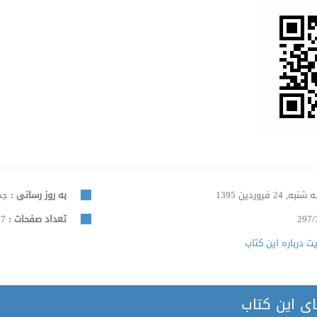
نبه, 24 فروردین 1395
به روز رسانی :
جمعه, 
297/
تعداد صفحات :
277
 درباره این کتاب
ای این کتاب