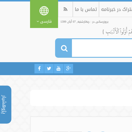
راک در خبرنامه
تماس با ما
فارسی
بروزرسانی در : چهارشنبه, 07 آبان 1399
ُمۡ أُوْلُواْ ٱلۡأَلۡبَٰبِ }
پژوهشیار