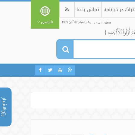
راک در خبرنامه
تماس با ما
فارسی
بروزرسانی در : چهارشنبه, 07 آبان 1399
ُمۡ أُوْلُواْ ٱلۡأَلۡبَٰبِ }
پژوهشیار