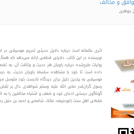
وافق و مخالف
ن جوهری
اثری عالمانه است درباره دلایل حدیثی تحریم موسیقی در ا
نویسنده در این کتاب، دلایلی قطعی ارائه می‌دهد که همگ
روایات طرح‌شده درباره راویان هر حدیث و وثاقت آن، به تفصیل
داده است تا خود با مشاهده سلسله راویان حدیث، به درست
موسیقی به چندین دلیل برای دیدگاه نادرست‌ خود متوسل می
رسول گران‌قدر صلی الله علیه وسلم شواهدی دال بر نقض و 
گوناگون درستی ادعای خود و ضعف و اشتباه مخالفین را به اثبا
فقهی اهل سنت (ابوحنیفه، مالک، شافعی و احمد بن حنبل رحمه ا