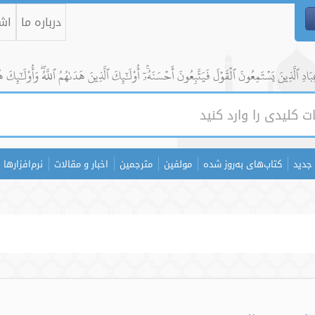
درباره ما
اشت
ادِ ٱلَّذِينَ يَسۡتَمِعُونَ ٱلۡقَوۡلَ فَيَتَّبِعُونَ أَحۡسَنَهُۥٓۚ أُوْلَٰٓئِكَ ٱلَّذِينَ هَدَىٰهُمُ ٱللَّهُۖ وَأُوْلَٰٓئِكَ ه
جدید
کتاب‌های به‌روز شده
مولفین
مترجمین
اخبار و مقالات
نرم‌افزارها