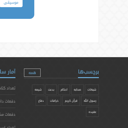
موسیقی
برچسب‌ها
آمار سا
همه
تعداد کتاب
شبهات
صحابه
احکام
بدعت
شیعه
دفعات دان
رسول الله
قرآن کریم
خرافات
دفاع
عقیده
دفعات مش
تعداد ارس