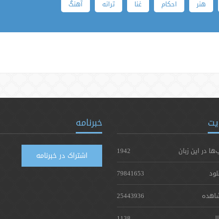
هنر
احکام
غنا
ترانه
آهنگ
یت
خبرنامه
‌ها در این زبان
1942
اشتراک در خبرنامه
لود
79841653
اهده
25443936
ال
1138