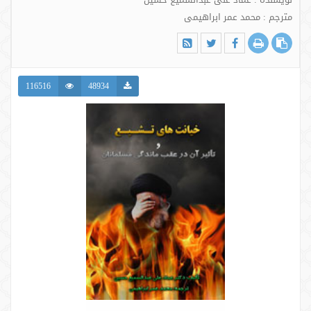
مترجم : محمد عمر ابراهیمی
116516
48934