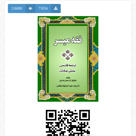
136080
71854