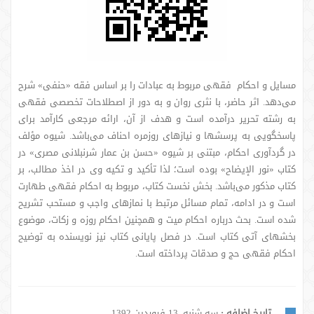
مسایل و احکام فقهی مربوط به عبادات را بر اساس فقه «حنفی» شرح
می‌دهد. اثر حاضر، با نثری روان و به دور از اصطلاحات تخصصی فقهی
به رشته تحریر درآمده است و هدف از آن، ارائه مرجعی کارآمد برای
پاسخگویی به پرسشها و نیازهای روزمره احناف می‌باشد. شیوه مؤلف
در گردآوری احکام، مبتنی بر شیوه «حسن بن عمار شرنبلانی مصری» در
کتاب «نور الإیضاح» بوده است؛ لذا تأکید و تکیه وی در اخذ مطالب، بر
کتاب مذکور می‌باشد. بخش نخست کتاب، مربوط به احکام فقهی طهارت
است و در ادامه، تمام مسائل مرتبط با نمازهای واجب و مستحب تشریح
شده است. بحث درباره احکام میت و همچنین احکام روزه و زکات، موضوع
بخشهای آتی کتاب است. در فصل پایانی کتاب نیز نویسنده به توضیح
احکام فقهی حج و صدقات پرداخته است.
تاریخ اضافه :
سه شنبه, 13 فروردین 1392