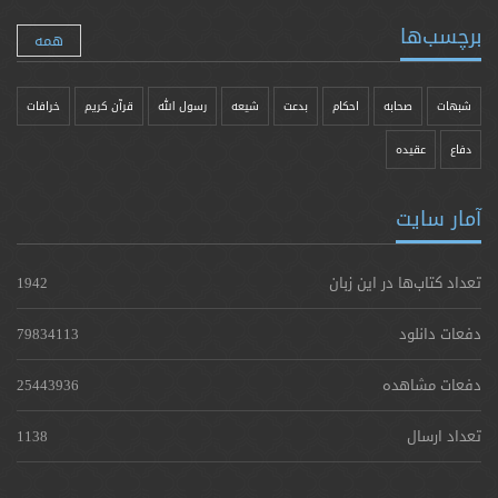
برچسب‌ها
همه
شبهات
صحابه
احکام
بدعت
شیعه
رسول الله
قرآن کریم
خرافات
دفاع
عقیده
آمار سایت
تعداد کتاب‌ها در این زبان
1942
دفعات دانلود
79834113
دفعات مشاهده
25443936
تعداد ارسال
1138