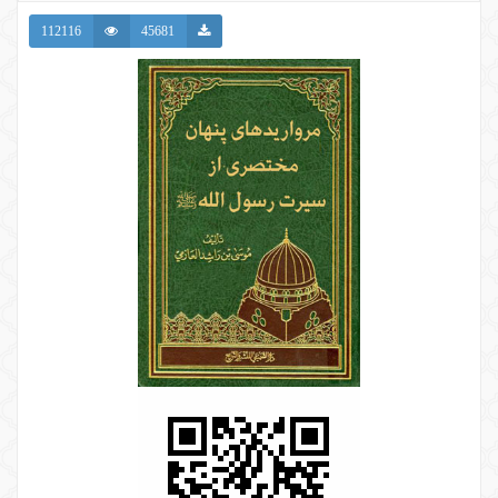
112116
45681