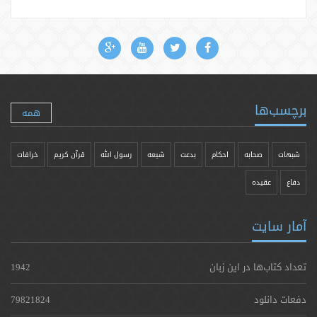
برچسب‌ها
همه
شبهات
صحابه
احکام
بدعت
شیعه
رسول الله
قرآن کریم
خرافات
دفاع
عقیده
آمار سایت
تعداد کتاب‌ها در این زبان
1942
دفعات دانلود
79821824