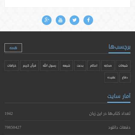
برچسب‌ها
همه
شبهات
صحابه
احکام
بدعت
شیعه
رسول الله
قرآن کریم
خرافات
دفاع
عقیده
آمار سایت
تعداد کتاب‌ها در این زبان
1942
دفعات دانلود
79850427