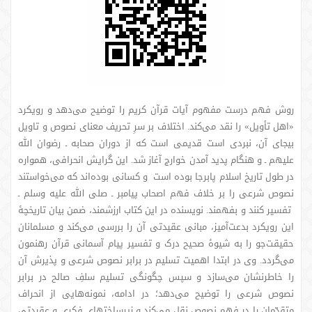
روش فهم درست مفهوم آیات قرآن کریم را توضیح می‌دهد و رویکرد
«اهل تأویل» را نقد می‌کند. اختلاف بر سرِ تحریف معنای نصوص و تاویل
بیجای آن، نبردی است قدیمی است که از دوران صحابه ـ رضوان الله
علیهم ـ و هنگام پدید آمدن خوارج آغاز شد. این گرایش انحرافی، همواره
در طول تاریخ اسلام پابرجا بوده است و کسانی بوده‌اند که می‌خواستند
نصوص شرعی را بر خلاف فهم اصحاب پیامبر ـ صلی الله علیه وسلم ـ
تفسیر کنند و بفهمند. نویسنده در این کتاب ارزشمند، ضمن بیان تاریخچۀ
این رویکرد بدعت‌آمیز، مبانی عقیدتی آن را بررسی می‌کند و مسلمانان
حقیقت‌جو را به شیوۀ صحیح درک و تفسیر پیام آسمانی قرآن رهنمون
می‌گردد. وی در ابتدا اهمیت تسلیم در برابر نصوص شرعی و پذیرش آن
را خاطرنشان می‌سازد و سپس چگونگی تسلیم سلفِ صالح در برابر
نصوص شرعی را توضیح می‌دهد؛ در ادامه، نمونه‌هایی از انحراف
متقدّمان را در فهم نصوص نقل می‌کند و زیرساختهای فکری و عقیدتی