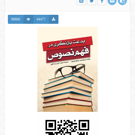
98860
44477