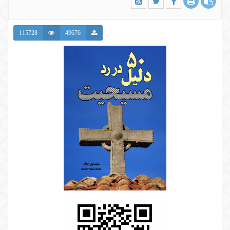
115728
49676