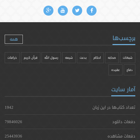
برچسب‌ها
همه
شبهات
صحابه
احکام
بدعت
شیعه
رسول الله
قرآن کریم
خرافات
دفاع
عقیده
آمار سایت
تعداد کتاب‌ها در این زبان
1942
دفعات دانلود
79846026
دفعات مشاهده
25443936