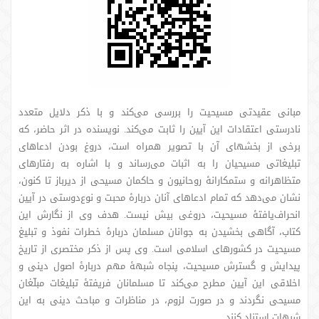
مبانی عقیدتی مسیحیت را بررسی می‌کند و با ذکر دلایل متعدد
نادرستی اعتقادات این آیین را ثابت می‌کند. نویسنده در اثر حاضر، که
برخی از بخشهای آن با تصویر همراه است، دروغ بودن ادعاهای
تبلیغاتی مسیحیان را به اثبات می‌رساند و با اشاره به رفتارهای
متظاهرانه و ستمکارانۀ روحانیون و حاکمان مسیحی از دیرباز تا کنون،
نشان می‌دهد که تمام ادعاهای آنان دربارۀ محبت و نوع‌دوستی در آیین
انحراف‌یافتۀ مسیحیت، دروغی بیش نیست. هدف وی از نگارش این
کتاب، آگاهی بخشیدن به جوانان مسلمان دربارۀ خطرات نفوذ و تبلیغ
مسیحیت در کشورهای اسلامی است. وی پس از ذکر مختصری از تاریخ
پیدایش و گسترش مسیحیت، پنجاه شبهۀ مهم دربارۀ اصول دینی و
اخلاقی این آیین مطرح می‌کند تا مسلمانان فریفتۀ تبلیغات مبلّغان
مسیحی نگردند و در صورت لزوم، در مناظرات و مباحث دینی به این
شبهات استناد کنند.