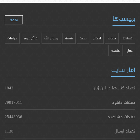
برچسب‌ها
همه
شبهات
صحابه
احکام
بدعت
شیعه
رسول الله
قرآن کریم
خرافات
دفاع
عقیده
آمار سایت
تعداد کتاب‌ها در این زبان
1942
دفعات دانلود
79917011
دفعات مشاهده
25443936
تعداد ارسال
1138