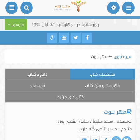
بروزرسانی در : چهارشنبه, 07 آبان 1399
فارسی
سیره نبوی
مهر نبوت
مشخصات کتاب
دانلود کتاب
فهرست و متن کتاب
نویسنده
کتاب‌های مرتبط
مهر نبوت
نویسنده : محمد سليمان سلمان منصور پورى
مترجم : حسین تاجی گله داری