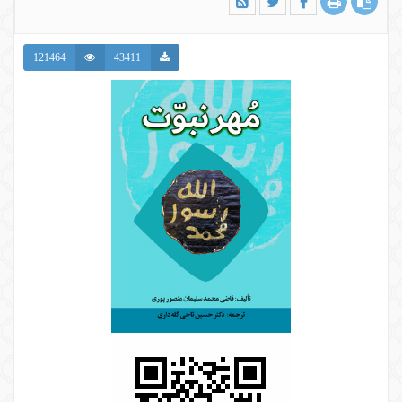
121464
43411