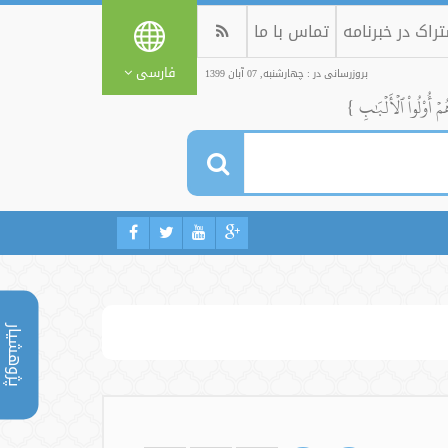
راک در خبرنامه
تماس با ما
فارسی
بروزرسانی در : چهارشنبه, 07 آبان 1399
ُمۡ أُوْلُواْ ٱلۡأَلۡبَٰبِ }
پژوهشیار