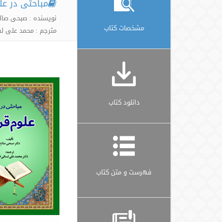
مباحثی در عل
نویسنده : صبحی صال
مشخصات کتاب
مترجم : محمد علی 
دانلود کتاب
فهرست و متن کتاب