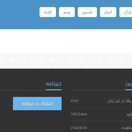
قرآن
اعجاز
تفسیر
رسم
الخط
یت
خبرنامه
‌ها در این زبان
1942
اشتراک در خبرنامه
لود
79835484
اهده
25443936