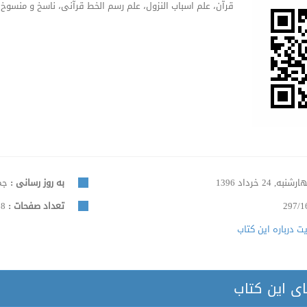
قرآن، علم اسباب النزول، علم رسم الخط قرآنی، ناسخ و منسوخ،
شنبه, 24 خرداد 1396
به روز رسانی :
جمعه, 
297/1
تعداد صفحات :
498
 درباره این کتاب
ای این کتاب