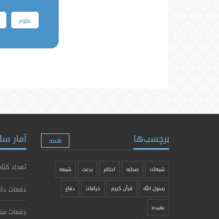
علوم
برچسب‌ها
آمار سا
همه
تعداد کتاب
شبهات
صحابه
احکام
بدعت
شیعه
دفعات دان
رسول الله
قرآن کریم
خرافات
دفاع
عقیده
دفعات مش