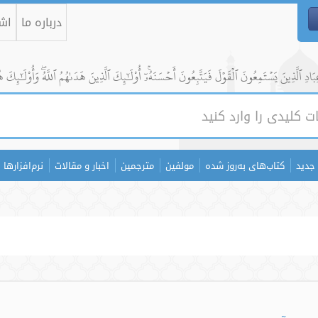
درباره ما
اشت
ادِ ٱلَّذِينَ يَسۡتَمِعُونَ ٱلۡقَوۡلَ فَيَتَّبِعُونَ أَحۡسَنَهُۥٓۚ أُوْلَٰٓئِكَ ٱلَّذِينَ هَدَىٰهُمُ ٱللَّهُۖ وَأُوْلَٰٓئِكَ ه
جدید
کتاب‌های به‌روز شده
مولفین
مترجمین
اخبار و مقالات
نرم‌افزارها