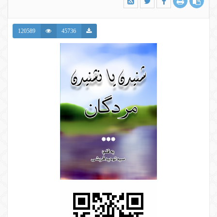
120589
45736