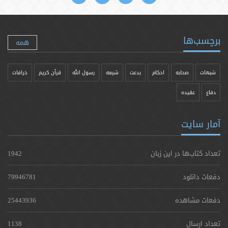
برچسب‌ها
همه
شبهات
صحابه
احکام
بدعت
شیعه
رسول الله
قرآن کریم
خرافات
دفاع
عقیده
آمار سایت
تعداد کتاب‌ها در این زبان
1942
دفعات دانلود
79946781
دفعات مشاهده
25443936
تعداد ارسال
1138