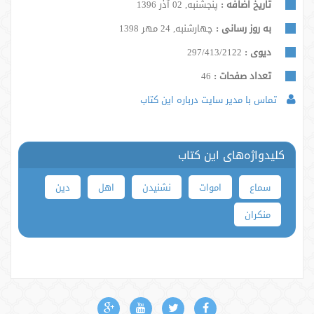
تاریخ اضافه :
پنجشنبه, 02 آذر 1396
به روز رسانی :
چهارشنبه, 24 مهر 1398
دیوی :
297/413/2122
تعداد صفحات :
46
تماس با مدیر سایت درباره این کتاب
کلیدواژه‌های این کتاب
سماع
اموات
نشنیدن
اهل
دین
منکران