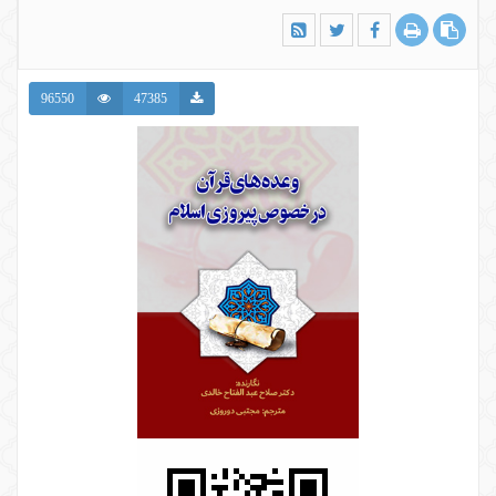
96550
47385