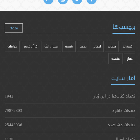
برچسب‌ها
همه
شبهات
صحابه
احکام
بدعت
شیعه
رسول الله
قرآن کریم
خرافات
دفاع
عقیده
آمار سایت
تعداد کتاب‌ها در این زبان
1942
دفعات دانلود
79872303
دفعات مشاهده
25443936
تعداد ارسال
1138