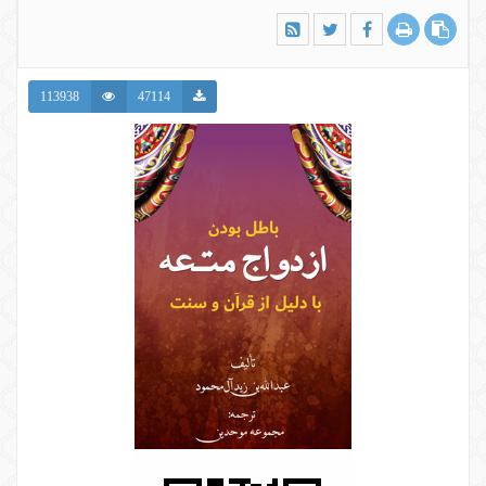
113938
47114