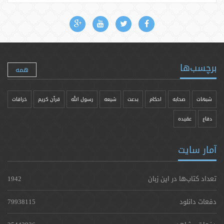
برچسب‌ها
همه
شبهات
صحابه
احکام
بدعت
شیعه
رسول الله
قرآن کریم
خرافات
دفاع
عقیده
آمار سایت
تعداد کتاب‌ها در این زبان
1942
دفعات دانلود
79938115