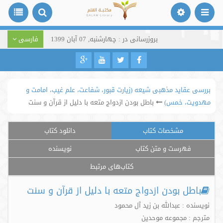
بروزرسانی در : چهارشنبه, 07 آبان 1399
فارسی
بررسی عقاید مذهبی شیعه (زیارت قبور، شفاعت، علم غیب، امامت و
مهدویت، خمس)
باطل بودن ازدواج متعه با دلیل از قرآن و سنت
مشخصات کتاب
دانلود کتاب
فهرست و متن کتاب
نویسنده
کتاب‌های مرتبط
باطل بودن ازدواج متعه با دلیل از قرآن و سنت
نویسنده : عبدالله بن زيد آل محمود
مترجم : مجموعه موحدین