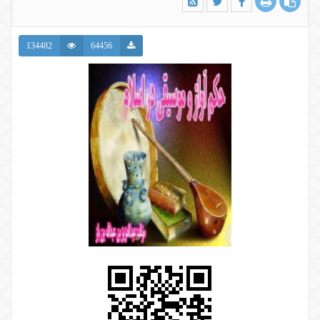
134482
64456