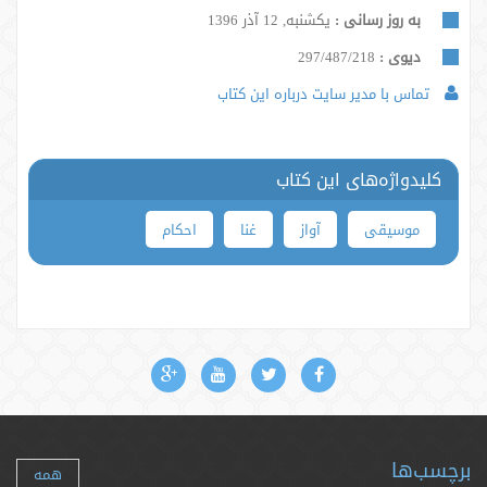
به روز رسانی :
یکشنبه, 12 آذر 1396
دیوی :
297/487/218
تماس با مدیر سایت درباره این کتاب
کلیدواژه‌های این کتاب
موسیقی
آواز
غنا
احکام
برچسب‌ها
همه