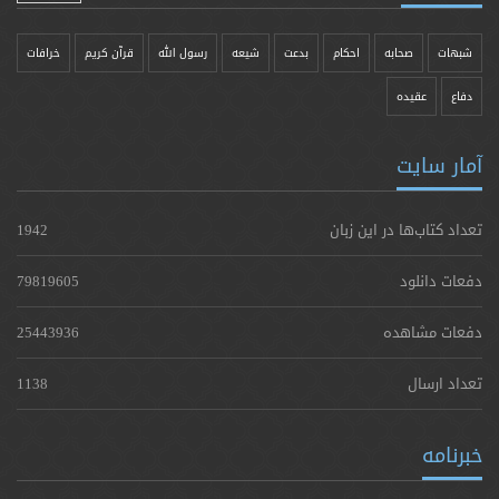
شبهات
صحابه
احکام
بدعت
شیعه
رسول الله
قرآن کریم
خرافات
دفاع
عقیده
آمار سایت
تعداد کتاب‌ها در این زبان
1942
دفعات دانلود
79819605
دفعات مشاهده
25443936
تعداد ارسال
1138
خبرنامه