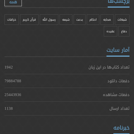
برچسب‌ها
همه
شبهات
صحابه
احکام
بدعت
شیعه
رسول الله
قرآن کریم
خرافات
دفاع
عقیده
آمار سایت
تعداد کتاب‌ها در این زبان
1942
دفعات دانلود
79884788
دفعات مشاهده
25443936
تعداد ارسال
1138
خبرنامه