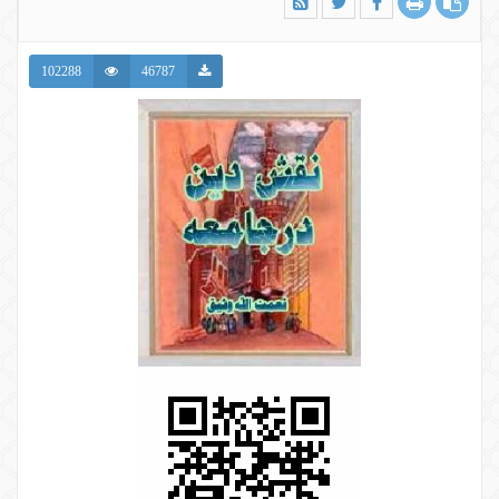
102288
46787