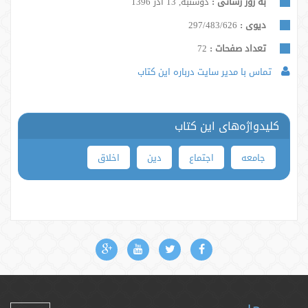
به روز رسانی :
دوشنبه, 13 آذر 1396
دیوی :
297/483/626
تعداد صفحات :
72
تماس با مدیر سایت درباره این کتاب
کلیدواژه‌های این کتاب
جامعه
اجتماع
دین
اخلاق