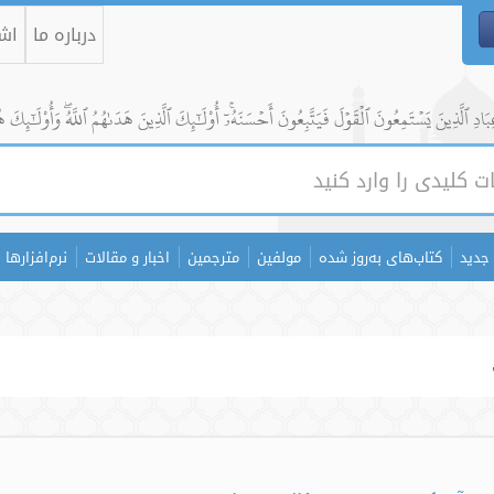
درباره ما
اشت
ادِ ٱلَّذِينَ يَسۡتَمِعُونَ ٱلۡقَوۡلَ فَيَتَّبِعُونَ أَحۡسَنَهُۥٓۚ أُوْلَٰٓئِكَ ٱلَّذِينَ هَدَىٰهُمُ ٱللَّهُۖ وَأُوْلَٰٓئِكَ ه
جدید
کتاب‌های به‌روز شده
مولفین
مترجمین
اخبار و مقالات
نرم‌افزارها