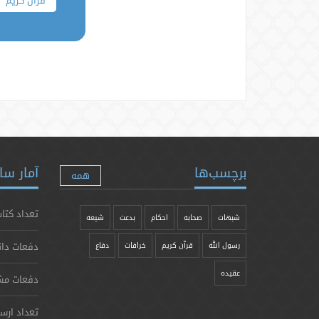
قرآن کریم
برچسب‌ها
آمار سا
همه
تعداد کتاب
شبهات
صحابه
احکام
بدعت
شیعه
دفعات دان
رسول الله
قرآن کریم
خرافات
دفاع
عقیده
دفعات مش
تعداد ارس