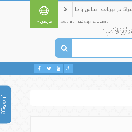
راک در خبرنامه
تماس با ما
فارسی
بروزرسانی در : چهارشنبه, 07 آبان 1399
ُمۡ أُوْلُواْ ٱلۡأَلۡبَٰبِ }
پژوهشیار