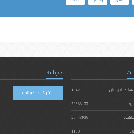
معنی
واژگان
ترجمه
یت
خبرنامه
‌ها در این زبان
1942
اشتراک در خبرنامه
لود
79833155
اهده
25443936
ال
1138