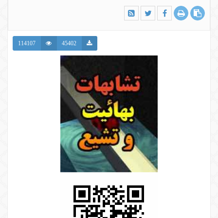
114107
45402