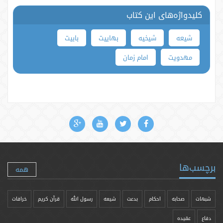
کلیدواژه‌های این کتاب
شیعه
شیخیه
بهاییت
بابیت
مهدویت
امام زمان
برچسب‌ها
همه
شبهات
صحابه
احکام
بدعت
شیعه
رسول الله
قرآن کریم
خرافات
دفاع
عقیده