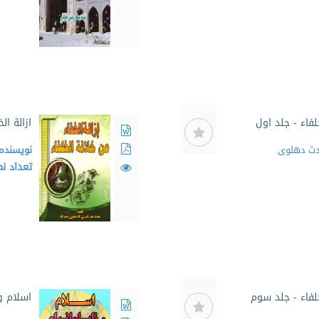
لفاء - جلد اول
ازالة ال
دث دهلوی
نویسنده
تعداد ن
خلفاء - جلد سوم
اسلام و