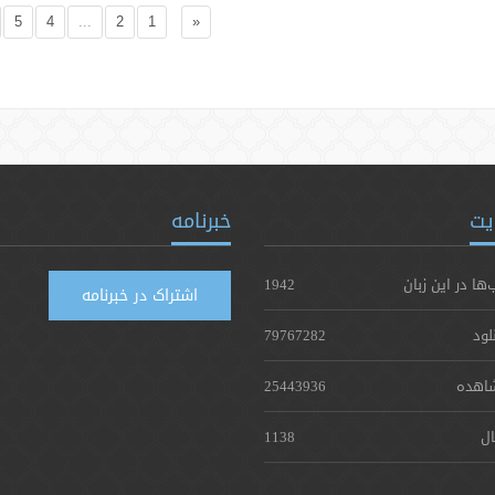
5
4
...
2
1
«
یت
خبرنامه
‌ها در این زبان
1942
اشتراک در خبرنامه
لود
79767282
اهده
25443936
ال
1138