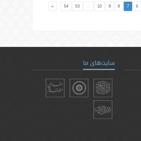
»
54
53
...
10
9
8
7
6
سایت‌های ما