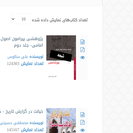
تعداد کتاب‌های نمایش داده شده
پژوهشی پیرامون اصول و
امامی- جلد دوم
نویسنده
علی سالوس
تعداد نمایش
124303
خیانت در گزارش تاریخ - ج
نویسنده
مصطفی حسینی ط
تعداد نمایش
145167