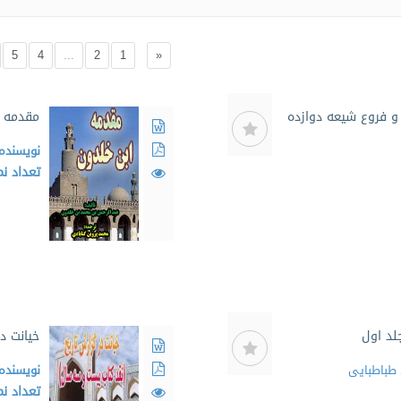
5
4
...
2
1
«
 فروع شیعه دوازده
مقدمه ا
نویسنده
تعداد ن
لد اول
خیانت د
باطبایی
نویسنده
تعداد ن