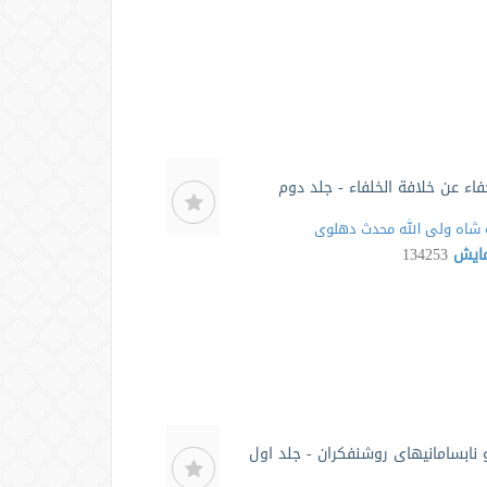
خفاء عن خلافة الخلفاء - جلد دوم
شاه ولی الله محدث دهلوی
مایش
134253
 نابسامانیهای روشنفکران - جلد اول