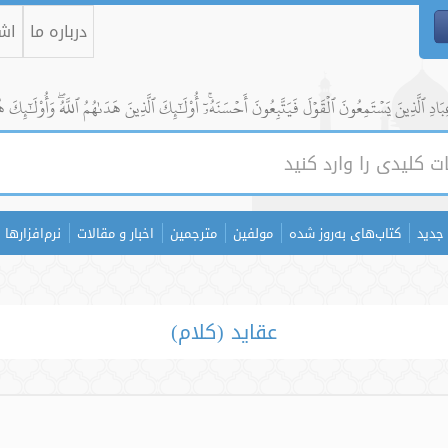
درباره ما
اشت
ادِ ٱلَّذِينَ يَسۡتَمِعُونَ ٱلۡقَوۡلَ فَيَتَّبِعُونَ أَحۡسَنَهُۥٓۚ أُوْلَٰٓئِكَ ٱلَّذِينَ هَدَىٰهُمُ ٱللَّهُۖ وَأُوْلَٰٓئِكَ ه
جدید
کتاب‌های به‌روز شده
مولفین
مترجمین
اخبار و مقالات
نرم‌افزارها
عقاید (کلام)