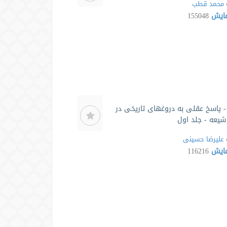
محمد قطب
مایش
155048
 پاسخ عقلی به دروغهای تاریخی در
یعه - جلد اول
علیرضا حسینی
مایش
116216