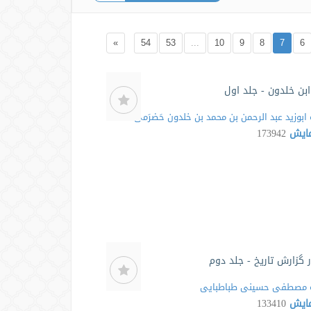
»
54
53
...
10
9
8
7
6
بن خلدون - جلد اول
ابوزید عبد الرحمن بن محمد بن خلدون حَضرَمی
مایش
173942
ر گزارش تاریخ - جلد دوم
مصطفی حسینی طباطبایی
مایش
133410