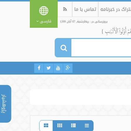
راک در خبرنامه
تماس با ما
فارسی
بروزرسانی در : چهارشنبه, 07 آبان 1399
ُمۡ أُوْلُواْ ٱلۡأَلۡبَٰبِ }
پژوهشیار