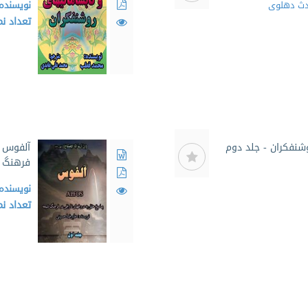
دث دهلوی
نویسنده
تعداد ن
وشنفکران - جلد دوم
آلفوس -
فرهنگ ش
نویسنده
تعداد ن