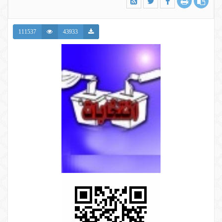
111537
43933