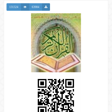
131324
63984