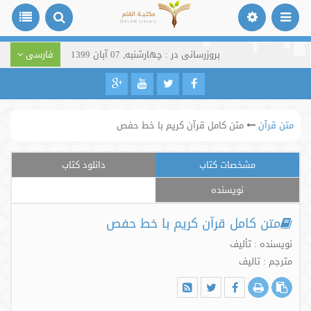
بروزرسانی در : چهارشنبه, 07 آبان 1399
فارسی
متن قرآن
متن کامل قرآن کریم با خط حفص
مشخصات کتاب
دانلود کتاب
نویسنده
متن کامل قرآن کریم با خط حفص
نویسنده : تألیف
مترجم : تالیف