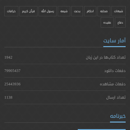
شبهات
صحابه
احکام
بدعت
شیعه
رسول الله
قرآن کریم
خرافات
دفاع
عقیده
آمار سایت
تعداد کتاب‌ها در این زبان
1942
دفعات دانلود
79905437
دفعات مشاهده
25443936
تعداد ارسال
1138
خبرنامه