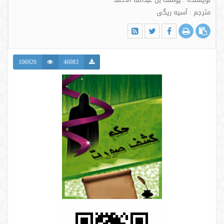
مترجم : آسیه ریگی
106926
46083