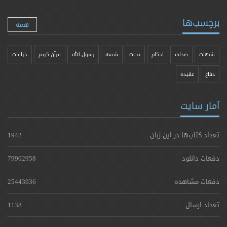
برچسب‌ها
همه
شبهات
صحابه
احکام
بدعت
شیعه
رسول الله
قرآن کریم
خرافات
دفاع
عقیده
آمار سایت
تعداد کتاب‌ها در این زبان
1942
دفعات دانلود
79902958
دفعات مشاهده
25443936
تعداد ارسال
1138