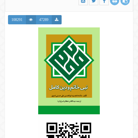
108291
47289