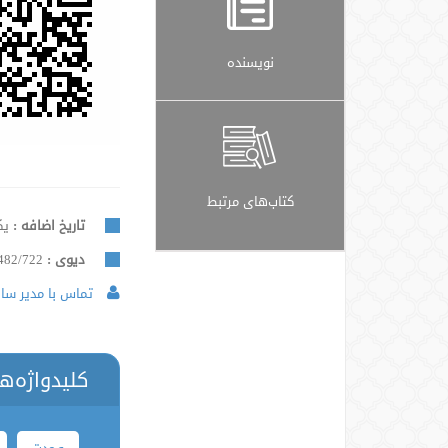
نویسنده
کتاب‌های مرتبط
تاریخ اضافه :
یکشنب
دیوی :
482/722
تماس با مدیر سایت
کلیدواژه‌ه
وحدت