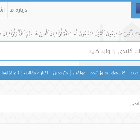
درباره ما
اشت
ادِ ٱلَّذِينَ يَسۡتَمِعُونَ ٱلۡقَوۡلَ فَيَتَّبِعُونَ أَحۡسَنَهُۥٓۚ أُوْلَٰٓئِكَ ٱلَّذِينَ هَدَىٰهُمُ ٱللَّهُۖ وَأُوْلَٰٓئِكَ ه
جدید
کتاب‌های به‌روز شده
مولفین
مترجمین
اخبار و مقالات
نرم‌افزارها
لامی