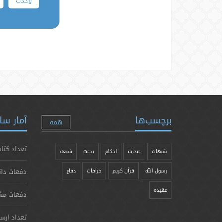
برچسب‌ها
آمار سا
همه
تعداد کتاب
شبهات
صحابه
احکام
بدعت
شیعه
دفعات دان
رسول الله
قرآن کریم
خرافات
دفاع
عقیده
دفعات مش
تعداد ارس