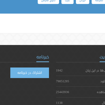
یت
خبرنامه
‌ها در این زبان
1942
اشتراک در خبرنامه
لود
79851295
اهده
25443936
ال
1138