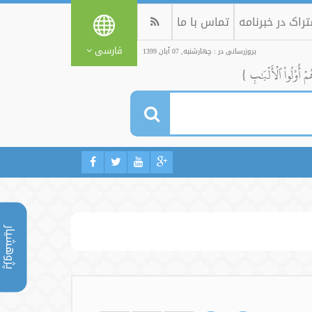
راک در خبرنامه
تماس با ما
فارسی
بروزرسانی در : چهارشنبه, 07 آبان 1399
ُمۡ أُوْلُواْ ٱلۡأَلۡبَٰبِ }
پژوهشیار